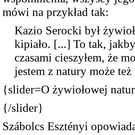
mówi na przykład tak:
Kazio Serocki był żywioł
kipiało. [...] To tak, jakby
czasami cieszyłem, że mo
jestem z natury może też g
{slider=O żywiołowej natu
{/slider}
Szábolcs Esztényi opowiada