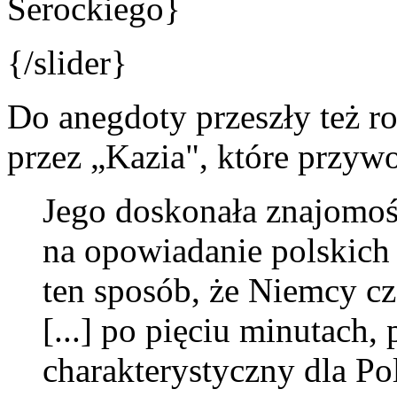
Serockiego}
{/slider}
Do anegdoty przeszły też ro
przez „Kazia", które przyw
Jego doskonała znajomoś
na opowiadanie polskic
ten sposób, że Niemcy czę
[...] po pięciu minutach,
charakterystyczny dla Po