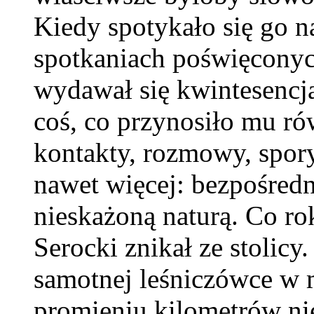
Kiedy spotykało się go 
spotkaniach poświęconyc
wydawał się kwintesencją
coś, co przynosiło mu ró
kontakty, rozmowy, spory
nawet więcej: bezpośred
nieskażoną naturą. Co ro
Serocki znikał ze stolicy
samotnej leśniczówce w 
promieniu kilometrów nie