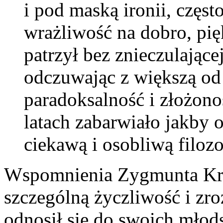
i pod maską ironii, częst
wrażliwość na dobro, pię
patrzył bez znieczulające
odczuwając z większą od 
paradoksalność i złożonoś
latach zabarwiało jakby 
ciekawą i osobliwą filozo
Wspomnienia Zygmunta Kra
szczególną życzliwość i zro
odnosił się do swoich mło