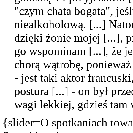
"czym chata bogata", jeśl
niealkoholową. [...] Nat
dzięki żonie mojej [...], p
go wspominam [...], że 
chorą wątrobę, ponieważ
- jest taki aktor francusk
postura [...] - on był pr
wagi lekkiej, gdzieś tam 
{slider=O spotkaniach towar