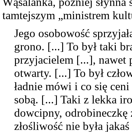
Wąsalanka, później słynna 
tamtejszym „ministrem kult
Jego osobowość sprzyjała
grono. [...] To był taki b
przyjacielem [...], nawet 
otwarty. [...] To był czło
ładnie mówi i co się ceni
sobą. [...] Taki z lekka i
dowcipny, odrobineczkę z
złośliwość nie była jakaś 