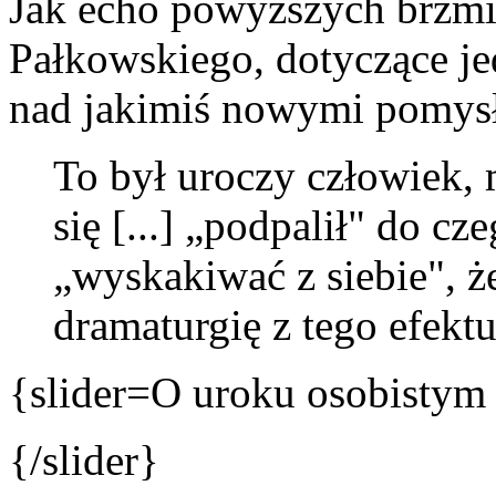
Jak echo powyższych brzm
Pałkowskiego, dotyczące je
nad jakimiś nowymi pomys
To był uroczy człowiek, 
się [...] „podpalił" do czeg
„wyskakiwać z siebie", ż
dramaturgię z tego efektu
{slider=O uroku osobistym
{/slider}