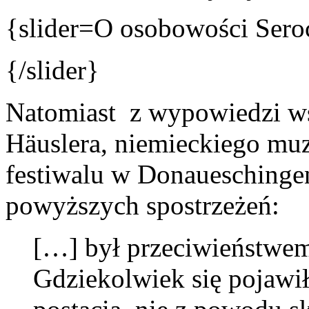
{slider=O osobowości Sero
{/slider}
Natomiast z wypowiedzi w
Häuslera, niemieckiego mu
festiwalu w Donaueschingen
powyższych spostrzeżeń:
[…] był przeciwieństwem 
Gdziekolwiek się pojawił,