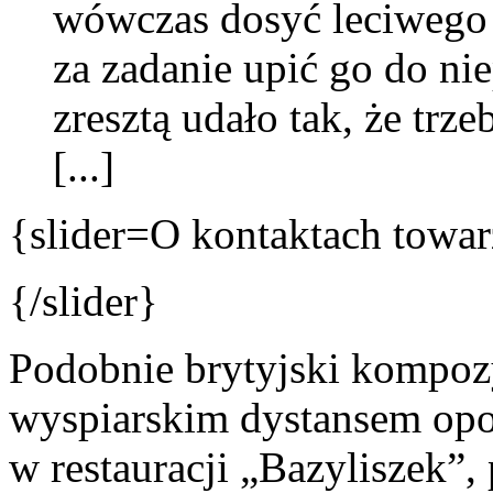
wówczas dosyć leciwego 
za zadanie upić go do ni
zresztą udało tak, że tr
[...]
{slider=O kontaktach towa
{/slider}
Podobnie brytyjski kompozy
wyspiarskim dystansem op
w restauracji „Bazyliszek”,