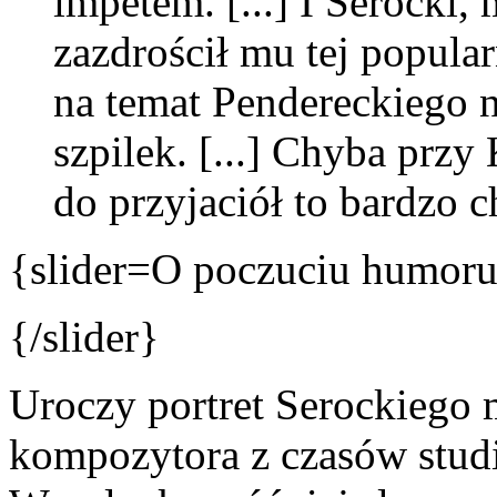
impetem. [...] I Serocki
zazdrościł mu tej popula
na temat Pendereckiego n
szpilek. [...] Chyba przy
do przyjaciół to bardzo ch
{slider=O poczuciu humoru
{/slider}
Uroczy portret Serockiego 
kompozytora z czasów stu