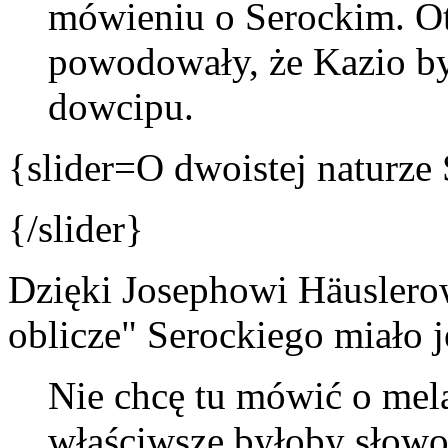
mówieniu o Serockim. Otó
powodowały, że Kazio by
dowcipu.
{slider=O dwoistej naturze
{/slider}
Dzięki Josephowi Häuslerow
oblicze" Serockiego miało 
Nie chcę tu mówić o mela
właściwsze byłoby słowo „