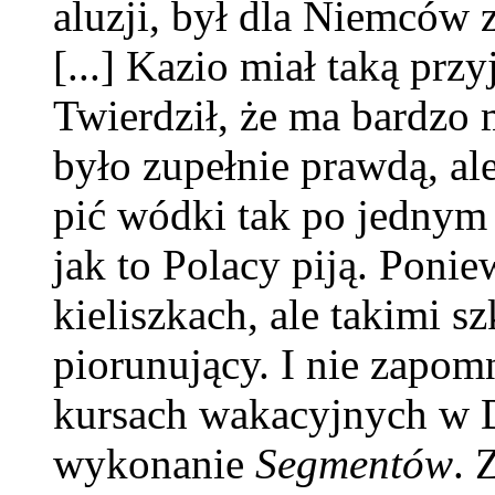
aluzji, był dla Niemców 
[...] Kazio miał taką pr
Twierdził, że ma bardzo 
było zupełnie prawdą, al
pić wódki tak po jednym 
jak to Polacy piją. Ponie
kieliszkach, ale takimi s
piorunujący. I nie zapomn
kursach wakacyjnych w Da
wykonanie
Segmentów
. 