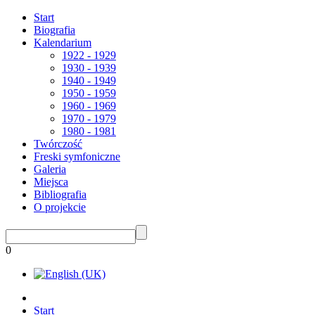
Start
Biografia
Kalendarium
1922 - 1929
1930 - 1939
1940 - 1949
1950 - 1959
1960 - 1969
1970 - 1979
1980 - 1981
Twórczość
Freski symfoniczne
Galeria
Miejsca
Bibliografia
O projekcie
0
Start