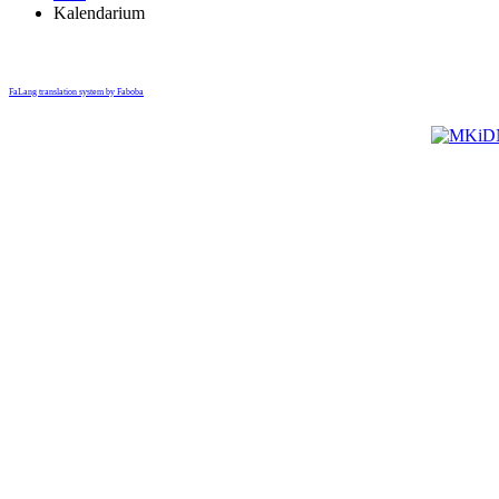
Kalendarium
FaLang translation system by Faboba