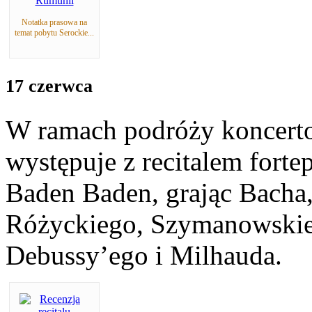
Notatka prasowa na
temat pobytu Serockie...
17 czerwca
W ramach podróży koncert
występuje z recitalem fort
Baden Baden, grając Bacha
Różyckiego, Szymanowskie
Debussy’ego i Milhauda.