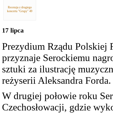
Recenzja z drugiego
koncertu "Grupy" 49
17 lipca
Prezydium Rządu Polskiej 
przyznaje Serockiemu nagrod
sztuki za ilustrację muzycz
reżyserii Aleksandra Forda.
W drugiej połowie roku Se
Czechosłowacji, gdzie wyk