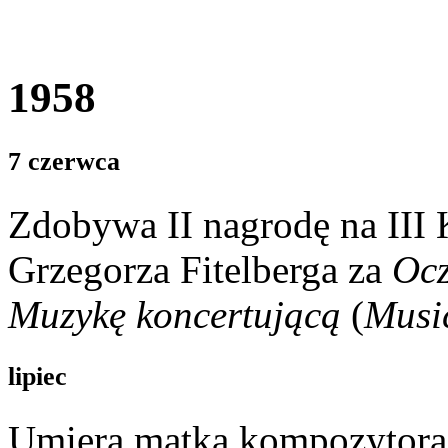
1958
7 czerwca
Zdobywa II nagrodę na III
Grzegorza Fitelberga za
Ocz
Muzykę koncertującą
(
Musi
lipiec
Umiera matka kompozytora